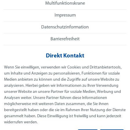
Multifunktionskrane
Impressum
Datenschutzinformation
Barrierefreiheit
Direkt Kontakt
Hochmuth GmbH & Co. KG
Wenn Sie einwilligen, verwenden wir Cookies und Drittanbietertools,
Derchinger Straße 86a
um Inhalte und Anzeigen zu personalisieren, Funktionen für soziale
86165 Augsburg
Medien anbieten zu können und die Zugriffe auf unsere Website zu
analysieren. Hierbei geben wir Informationen zu Ihrer Verwendung
Telefon:
+49 821 21 79 10
unserer Website an unsere Partner für soziale Medien, Werbung und
E-Mail:
info@hochmuth-gruppe.de
Analysen weiter. Unsere Partner führen diese Informationen
möglicherweise mit weiteren Daten zusammen, die Sie ihnen
Social Media
bereitgestellt haben oder die sie im Rahmen Ihrer Nutzung der Dienste
gesammelt haben. Diese Einwilligung ist freiwillig und kann jederzeit
widerrufen werden.